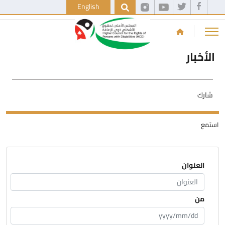
English
الأخبار
شارك
استمع
العنوان
من