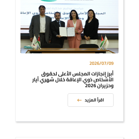
2026/07/09
أﺑﺮز إﻧﺠﺎزات اﻟﻤﺠﻠﺲ اﻷﻋﻠﻰ ﻟﺤﻘﻮق
اﻷﺷﺨﺎص ذوي اﻹﻋﺎﻗﺔ ﺧﻼل ﺷﻬﺮي أﻳﺎر
وﺣﺰﻳﺮان 2026
اقرأ المزيد