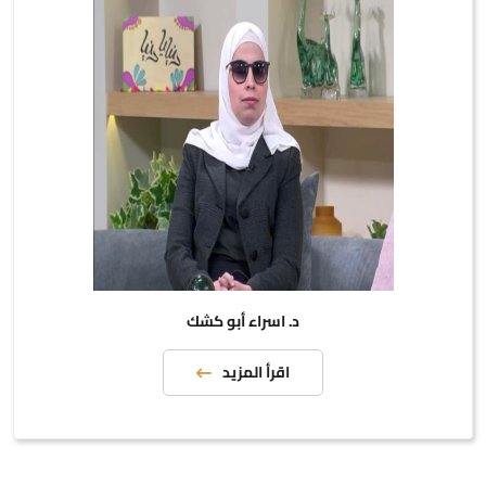
د. اسراء أبو كشك
اقرأ المزيد